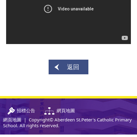
返回
招標公告
網頁地圖
網頁地圖
| Copyright© Aberdeen St.Peter's Catholic Primary
School. All rights reserved.