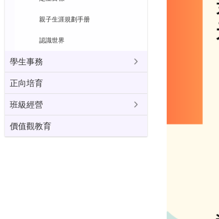
親子生涯規劃手册
認識世界
學生事務
正向培育
班級經營
價值觀教育