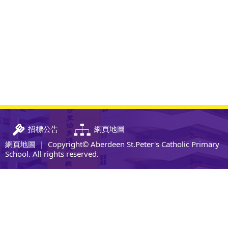
招標公告
網頁地圖
網頁地圖
| Copyright© Aberdeen St.Peter's Catholic Primary
School. All rights reserved.